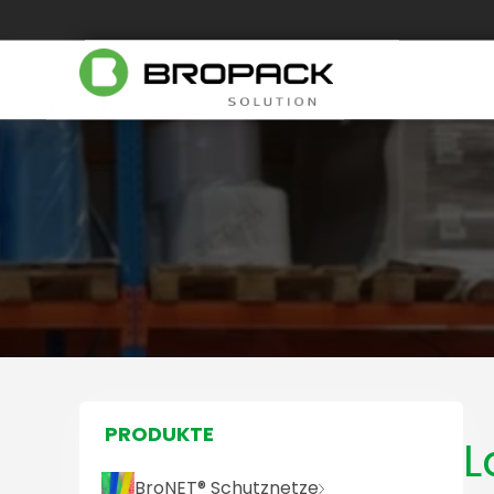
PRODUKTE
L
BroNET® Schutznetze