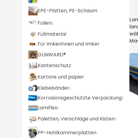
EPE-Platten, PE-Schaum
Lam
Folien
lan
wäh
Füllmaterial
Mas
Für Imkerinnen und Imker
GUNWARD®
Kantenschutz
Kartons und papier
Klebebänder
Korrosionsgeschützte Verpackung
Lamiflex
Paletten, Verschläge und Kisten
PP-Hohlkammerplatten