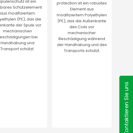
Spulenschutz ist ein
protection ist ein robustes
tbares Schutzelement
Element aus
aus modifiziertem
modifiziertem Polyethylen
yethylen (PE), das die
(PE), das die Außenkante
enkante der Spule vor
des Coils vor
mechanischen
mechanischer
eschädigungen bei
Beschädigung während
Handhabung und
der Handhabung und des
Transport schützt.
Transports schützt.
Kontaktieren Sie uns