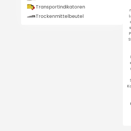
Transportindikatoren
Trockenmittelbeutel
L
P
S
K