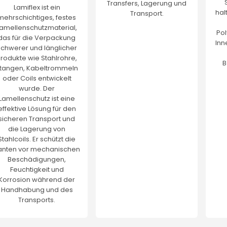
Transfers, Lagerung und
Lamiflex ist ein
hal
Transport.
mehrschichtiges, festes
amellenschutzmaterial,
Pol
das für die Verpackung
Inn
schwerer und länglicher
rodukte wie Stahlrohre,
B
tangen, Kabeltrommeln
oder Coils entwickelt
wurde. Der
Lamellenschutz ist eine
effektive Lösung für den
sicheren Transport und
die Lagerung von
Stahlcoils. Er schützt die
anten vor mechanischen
Beschädigungen,
Feuchtigkeit und
Korrosion während der
Handhabung und des
Transports.