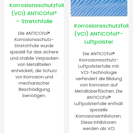
Korrosionsschutzfolie
(VCI) ANTICOfol®
– Stretchfolie
Korrosionsschutzfolie
(VCI) ANTICOfol®-
Die ANTICOfol®
Korrosionsschutz-
Luftpolster
Stretchfolie wurde
speziell für das sichere
Die ANTICOfol®
und stabile Verpacken
Korrosionsschutz-
von Metallteilen
Luftpolsterfolie mit
entwickelt, die Schutz
VCI-Technologie
vor Korrosion und
verhindert die Bildung
mechanischer
von Korrosion auf
Beschädigung
Metalloberflächen. Die
benötigen.
ANTICOfol®
Luftpolsterfolie enthält
spezielle
Korrosionsinhibitoren.
Diese Inhibitoren
werden als VCI