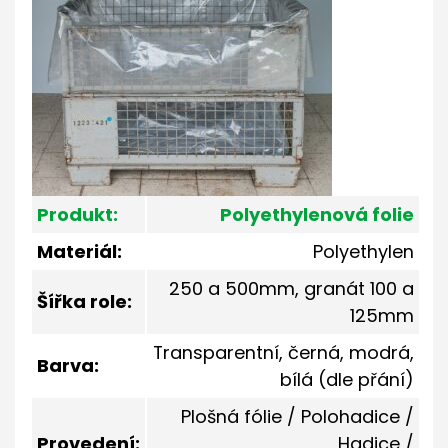
Produkt:
Polyethylenová folie
Materiál:
Polyethylen
250 a 500mm, granát 100 a
Šířka role:
125mm
Transparentní, černá, modrá,
Barva:
bílá (dle přání)
Plošná fólie / Polohadice /
Provedení:
Hadice /