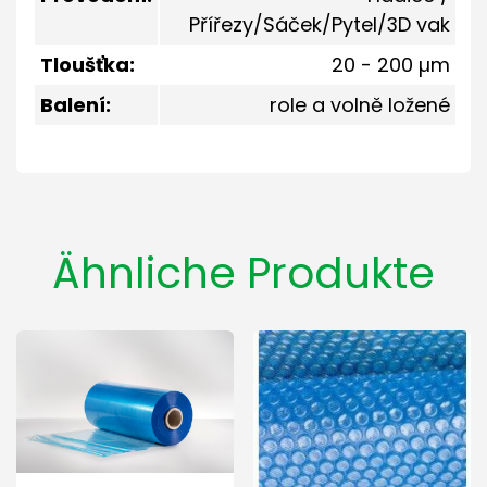
Přířezy/Sáček/Pytel/3D vak
Tloušťka:
20 - 200 µm
Balení:
role a volně ložené
Ähnliche Produkte