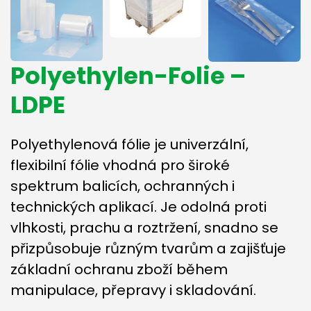
Polyethylen-Folie –
LDPE
Polyethylenová fólie je univerzální,
flexibilní fólie vhodná pro široké
spektrum balicích, ochranných i
technických aplikací. Je odolná proti
vlhkosti, prachu a roztržení, snadno se
přizpůsobuje různým tvarům a zajišťuje
základní ochranu zboží během
manipulace, přepravy i skladování.