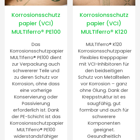
Korrosionsschutz
Korrosionsschutz
papier (VCI)
papier (VCI)
MULTIferro® PE100
MULTIferro® K120
Das
MULTIferro® K120
Korrosionsschutzpapier
Korrosionsschutzpapier
MULTIferro® PE100 dient
Flexibles Krepppapier
zur Verpackung auch
mit VCI-Inhibitoren für
schwererer Teile und
den beidseitigen
zu deren Schutz vor
Schutz von Metallteilen
Korrosion, ohne dass
vor Korrosion – ganz
eine vorherige
ohne Ölung. Dank der
Konservierung oder
Kreppstruktur ist es
Passivierung
saugfähig, gut
erforderlich ist. Dank
formbar und auch für
der PE-Schicht ist das
schwerere
Korrosionsschutzpapier
Komponenten
MULTIferro® PE100
geeignet.
widerstandsfähiger
Gesundheitlich