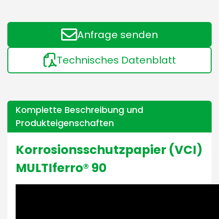
Anfrage senden
Technisches Datenblatt
Komplette Beschreibung und
Produkteigenschaften
Korrosionsschutzpapier (VCI)
MULTIferro® 90