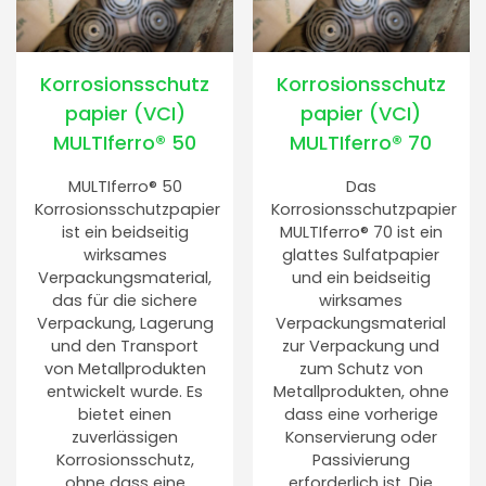
Korrosionsschutz
Korrosionsschutz
papier (VCI)
papier (VCI)
MULTIferro® 50
MULTIferro® 70
MULTIferro® 50
Das
Korrosionsschutzpapier
Korrosionsschutzpapier
ist ein beidseitig
MULTIferro® 70 ist ein
wirksames
glattes Sulfatpapier
Verpackungsmaterial,
und ein beidseitig
das für die sichere
wirksames
Verpackung, Lagerung
Verpackungsmaterial
und den Transport
zur Verpackung und
von Metallprodukten
zum Schutz von
entwickelt wurde. Es
Metallprodukten, ohne
bietet einen
dass eine vorherige
zuverlässigen
Konservierung oder
Korrosionsschutz,
Passivierung
ohne dass eine
erforderlich ist. Die