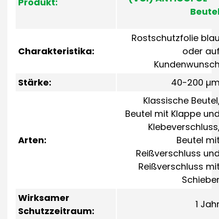
Produkt:
Beute
Rostschutzfolie bla
Charakteristika:
oder au
Kundenwunsc
Stärke:
40-200 µ
Klassische Beutel
Beutel mit Klappe un
Klebeverschluss
Arten:
Beutel mi
Reißverschluss un
Reißverschluss mi
Schiebe
Wirksamer
1 Jah
Schutzzeitraum: