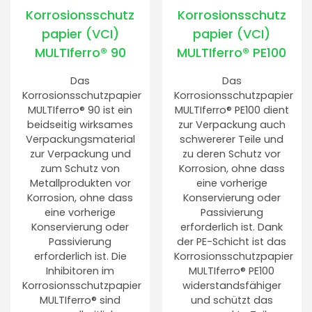
Korrosionsschutz
Korrosionsschutz
papier (VCI)
papier (VCI)
MULTIferro® 90
MULTIferro® PE100
Das
Das
Korrosionsschutzpapier
Korrosionsschutzpapier
MULTIferro® 90 ist ein
MULTIferro® PE100 dient
beidseitig wirksames
zur Verpackung auch
Verpackungsmaterial
schwererer Teile und
zur Verpackung und
zu deren Schutz vor
zum Schutz von
Korrosion, ohne dass
Metallprodukten vor
eine vorherige
Korrosion, ohne dass
Konservierung oder
eine vorherige
Passivierung
Konservierung oder
erforderlich ist. Dank
Passivierung
der PE-Schicht ist das
erforderlich ist. Die
Korrosionsschutzpapier
Inhibitoren im
MULTIferro® PE100
Korrosionsschutzpapier
widerstandsfähiger
MULTIferro® sind
und schützt das