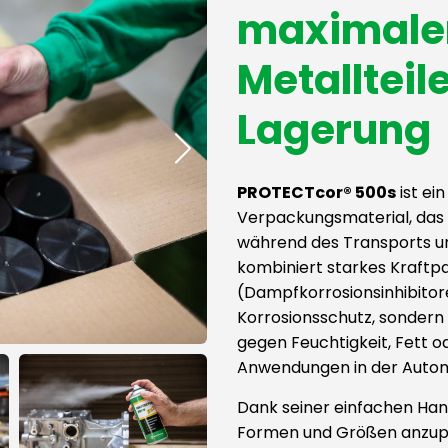
maximaler
Metallteil
Lagerung
PROTECTcor® 500s
ist ei
Verpackungsmaterial, das s
während des Transports un
kombiniert starkes Kraftp
(Dampfkorrosionsinhibitore
Korrosionsschutz, sondern
gegen Feuchtigkeit, Fett od
Anwendungen in der Automo
Dank seiner einfachen Han
Formen und Größen anzupa