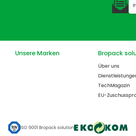
Unsere Marken
Bropack solu
Über uns
Dienstleistunge
TechMagazin
EU-Zuschussp
ISO 9001 Bropack solution