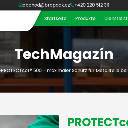
obchod@bropack.cz
+420 220 512 311
Startseite
Produkte
Dienstleis
TechMagazín
PROTECTcor® 500 – maximaler Schutz für Metallteile be
PROTECTco