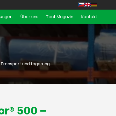
tungen
Über uns
TechMagazin
Kontakt
i Transport und Lagerung
r® 500 –