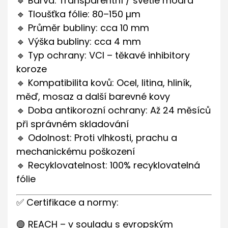
🔹 Barva: Transparentní / světle modrá
🔹 Tloušťka fólie: 80–150 µm
🔹 Průměr bubliny: cca 10 mm
🔹 Výška bubliny: cca 4 mm
🔹 Typ ochrany: VCI – těkavé inhibitory
koroze
🔹 Kompatibilita kovů: Ocel, litina, hliník,
měď, mosaz a další barevné kovy
🔹 Doba antikorozní ochrany: Až 24 měsíců
při správném skladování
🔹 Odolnost: Proti vlhkosti, prachu a
mechanickému poškození
🔹 Recyklovatelnost: 100% recyklovatelná
fólie
✅ Certifikace a normy:
🟢 REACH – v souladu s evropským