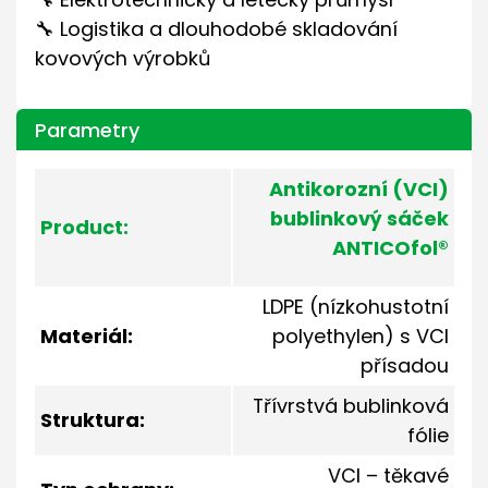
🔧 Logistika a dlouhodobé skladování
kovových výrobků
Parametry
Antikorozní (VCI)
bublinkový sáček
Product:
ANTICOfol®
LDPE (nízkohustotní
Materiál:
polyethylen) s VCI
přísadou
Třívrstvá bublinková
Struktura:
fólie
VCI – těkavé