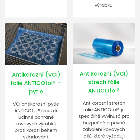
výrobku.
Antikorozní (VCI)
Antikorozní (VCI)
strech fólie
folie ANTICOfol® –
ANTICOfol®
pytle
Antikorozní stretch
VCI antikorozní pytle
fólie ANTICOfol® je
ANTICOfol® slouží k
speciálně vyvinutá pro
účinné ochraně
bezpečné a pevné
kovových výrobků
zabalení kovových
proti korozi během
dílů, které vyžadují
skladování,