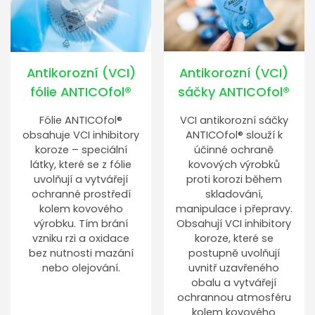
Antikorozní (VCI)
Antikorozní (VCI)
sáčky ANTICOfol®
fólie ANTICOfol®
VCI antikorozní sáčky
Fólie ANTICOfol®
ANTICOfol® slouží k
obsahuje VCI inhibitory
účinné ochraně
koroze – speciální
kovových výrobků
látky, které se z fólie
proti korozi během
uvolňují a vytvářejí
skladování,
ochranné prostředí
manipulace i přepravy.
kolem kovového
Obsahují VCI inhibitory
výrobku. Tím brání
koroze, které se
vzniku rzi a oxidace
postupně uvolňují
bez nutnosti mazání
uvnitř uzavřeného
nebo olejování.
obalu a vytvářejí
ochrannou atmosféru
kolem kovového