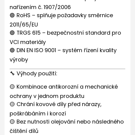
nařízením č. 1907/2006
🟢 RoHS – splňuje požadavky směrnice
2011/65/EU
🟢 TRGS 615 – bezpečnostní standard pro
VCI materiály
🟢 DIN EN ISO 9001 – systém řízení kvality
výroby
🔧 Výhody použití:
🟡 Kombinace antikorozní a mechanické
ochrany v jednom produktu
🟡 Chrání kovové díly před nárazy,
poškrábáním i korozí
🟡 Bez nutnosti olejování nebo následného
čištění dílů