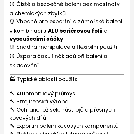
🟡 Čisté a bezpečné balení bez mastnoty
a chemických zbytků
🟡 Vhodné pro exportní a zámořské balení
v kombinaci s
ALU bariérovou folií
a
vysoušecími sáčky
🟡 Snadná manipulace a flexibilní použití
🟡 Úspora času i nákladů při balení a
skladování
🏭 Typické oblasti použití:
🔧 Automobilový průmysl
🔧 Strojírenská výroba
🔧 Ochrana ložisek, nástrojů a přesných
kovových dílů
🔧 Exportní balení kovových komponentů
🔧 Elektrotechnický a letecký průmysl