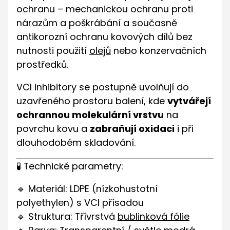
ochranu – mechanickou ochranu proti
nárazům a poškrábání a současně
antikorozní ochranu kovových dílů bez
nutnosti použití
olejů
nebo konzervačních
prostředků.
VCI inhibitory se postupně uvolňují do
uzavřeného prostoru balení, kde
vytvářejí
ochrannou molekulární vrstvu
na
povrchu kovu a
zabraňují oxidaci
i při
dlouhodobém skladování.
🧪 Technické parametry:
🔹 Materiál: LDPE (nízkohustotní
polyethylen) s VCI přísadou
🔹 Struktura: Třívrstvá
bublinková fólie