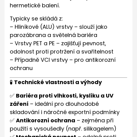
hermetické balení.
Typicky se skládá z:
– Hliníkové (ALU) vrstvy – slouží jako
parozábrana a světelná bariéra
– Vrstvy PET a PE – zajišťují pevnost,
odolnost proti protržení a svařitelnost
– Případně VCI vrstvy – pro antikorozní
ochranu
🧪
Technické vlastnosti a výhody
✅
Bariéra proti vlhkosti, kyslíku a UV
záření
– ideální pro dlouhodobé
skladování i náročné exportní podmínky
✅
Antikorozní ochrana
– zejména při
použití s vysoušedly (např. silikagelem)
✅
Mechanická pevnost
– odolná proti