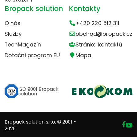
Bropack solution
Kontakty
O nás
+420 220 512 311
Služby
obchod@bropack.cz
TechMagazín
Stránka kontaktů
Dotační program EU
Mapa
ISO 9001 Bropack
solution
Bropack solution s.r.o. © 2001 -
2026