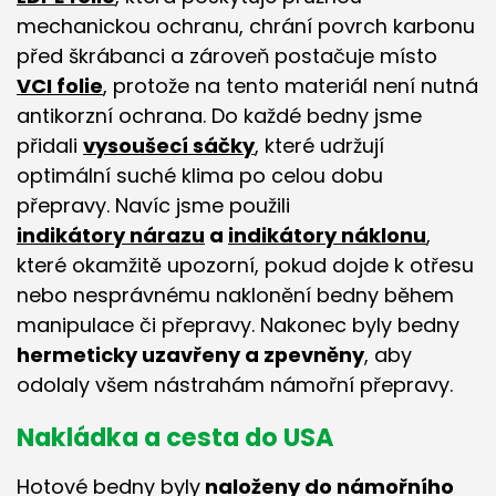
mechanickou ochranu, chrání povrch karbonu
před škrábanci a zároveň postačuje místo
VCI folie
, protože na tento materiál není nutná
antikorzní ochrana. Do každé bedny jsme
přidali
vysoušecí sáčky
, které udržují
optimální suché klima po celou dobu
přepravy. Navíc jsme použili
indikátory nárazu
a
indikátory náklonu
,
které okamžitě upozorní, pokud dojde k otřesu
nebo nesprávnému naklonění bedny během
manipulace či přepravy. Nakonec byly bedny
hermeticky uzavřeny a zpevněny
, aby
odolaly všem nástrahám námořní přepravy.
Nakládka a cesta do USA
Hotové bedny byly
naloženy do námořního