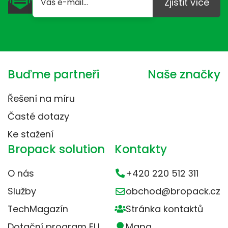
Zjistit více
Buďme partneři
Naše značky
Řešení na míru
Časté dotazy
Ke stažení
Bropack solution
Kontakty
O nás
+420 220 512 311
Služby
obchod@bropack.cz
TechMagazín
Stránka kontaktů
Dotační program EU
Mapa