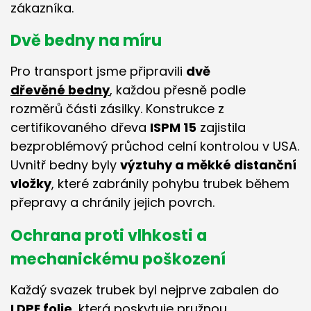
zákazníka.
Dvě bedny na míru
Pro transport jsme připravili
dvě
dřevěné bedny
, každou přesně podle
rozměrů části zásilky. Konstrukce z
certifikovaného dřeva
ISPM 15
zajistila
bezproblémový průchod celní kontrolou v USA.
Uvnitř bedny byly
výztuhy a měkké distanční
vložky
, které zabránily pohybu trubek během
přepravy a chránily jejich povrch.
Ochrana proti vlhkosti a
mechanickému poškození
Každý svazek trubek byl nejprve zabalen do
LDPE folie
, která poskytuje pružnou