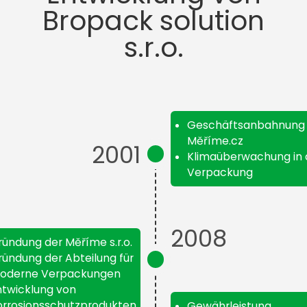
Bropack solution
s.r.o.
Geschäftsanbahnung 
Měříme.cz
2001
Klimaüberwachung in 
Verpackung
2008
ündung der Měříme s.r.o.
ündung der Abteilung für
oderne Verpackungen
ntwicklung von
orrosionsschutzprodukten
Gewährleistung