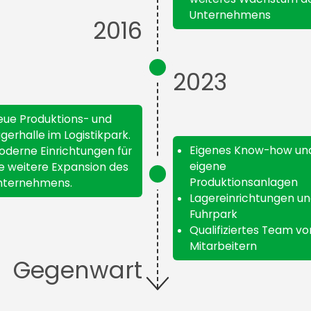
Unternehmens
2016
2023
eue Produktions- und
gerhalle im Logistikpark.
Eigenes Know-how un
oderne Einrichtungen für
eigene
e weitere Expansion des
Produktionsanlagen
nternehmens.
Lagereinrichtungen u
Fuhrpark
Qualifiziertes Team vo
Mitarbeitern
Gegenwart