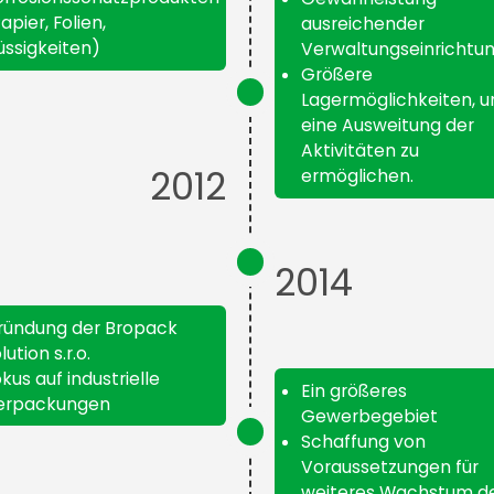
apier, Folien,
ausreichender
üssigkeiten)
Verwaltungseinrichtu
Größere
Lagermöglichkeiten, 
eine Ausweitung der
Aktivitäten zu
2012
ermöglichen.
2014
ründung der Bropack
lution s.r.o.
kus auf industrielle
Ein größeres
erpackungen
Gewerbegebiet
Schaffung von
Voraussetzungen für
weiteres Wachstum d