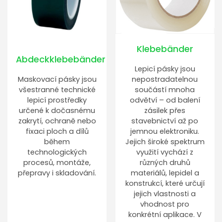
Klebebänder
Abdeckklebebänder
Lepicí pásky jsou
Maskovací pásky jsou
nepostradatelnou
všestranné technické
součástí mnoha
lepicí prostředky
odvětví – od balení
určené k dočasnému
zásilek přes
zakrytí, ochraně nebo
stavebnictví až po
fixaci ploch a dílů
jemnou elektroniku.
během
Jejich široké spektrum
technologických
využití vychází z
procesů, montáže,
různých druhů
přepravy i skladování.
materiálů, lepidel a
konstrukcí, které určují
jejich vlastnosti a
vhodnost pro
konkrétní aplikace. V